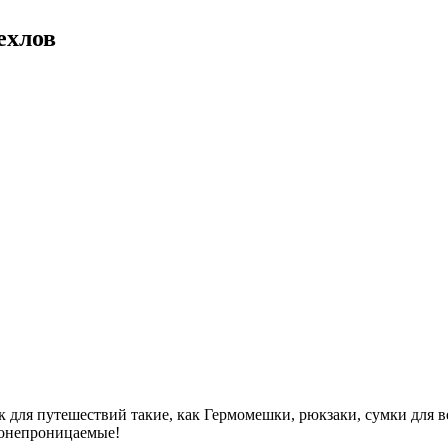
ехлов
ок для путешествий такие, как Гермомешки, рюкзаки, сумки для 
одонепроницаемые!