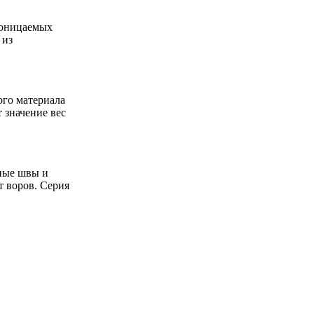
роницаемых
 из
ого материала
 значение вес
ные швы и
 воров. Серия