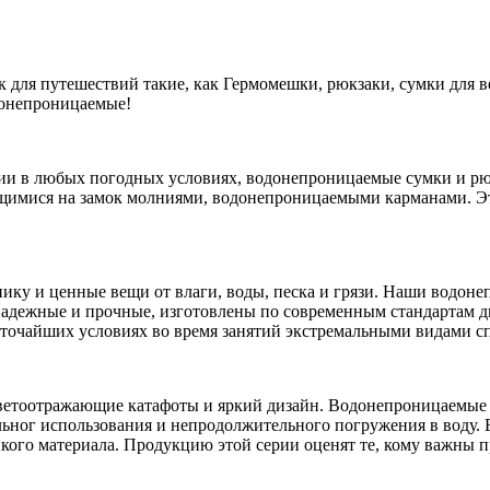
ок для путешествий такие, как Гермомешки, рюкзаки, сумки для 
одонепроницаемые!
ции в любых погодных условиях, водонепроницаемые сумки и рю
щимися на замок молниями, водонепроницаемыми карманами. Э
нику и ценные вещи от влаги, воды, песка и грязи. Наши водон
надежные и прочные, изготовлены по современным стандартам д
сточайших условиях во время занятий экстремальными видами сп
светоотражающие катафоты и яркий дизайн. Водонепроницаемые
ьног использования и непродолжительного погружения в воду. 
ойкого материала. Продукцию этой серии оценят те, кому важны 