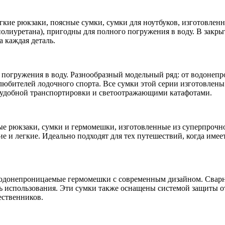
егкие рюкзаки, поясные сумки, сумки для ноутбуков, изготовлен
олиуретана), пригодны для полного погружения в воду. В закры
а каждая деталь.
о погружения в воду. Разнообразный модельный ряд: от водонеп
любителей лодочного спорта. Все сумки этой серии изготовлены
 удобной транспортировки и светоотражающими катафотами.
мые рюкзаки, сумки и гермомешки, изготовленные из суперпрочн
 и легкие. Идеально подходят для тех путешествий, когда имеет
 водонепроницаемые гермомешки с современным дизайном. Свар
 использования. Эти сумки также оснащены системой защиты от
ественников.