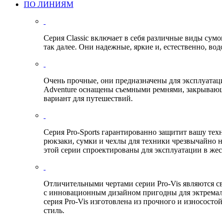
ПО ЛИНИЯМ
Серия Classic включает в себя различные виды сум
так далее. Они надежные, яркие и, естественно, в
Очень прочные, они предназначены для эксплуата
Adventure оснащены съемными ремнями, закрываю
вариант для путешествий.
Серия Pro-Sports гарантированно защитит вашу тех
рюкзаки, сумки и чехлы для техники чрезвычайно 
этой серии спроектированы для эксплуатации в же
Отличительными чертами серии Pro-Vis являются 
с инновационным дизайном пригодны для эктремал
серия Pro-Vis изготовлена из прочного и износост
стиль.