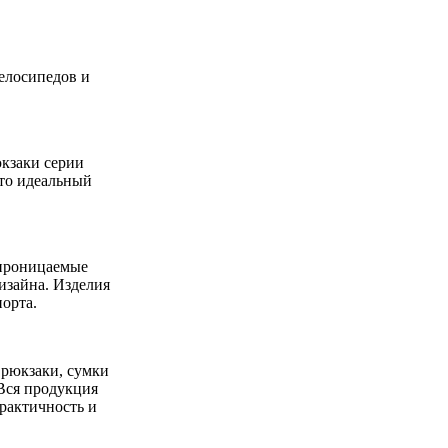
велосипедов и
кзаки серии
то идеальный
епроницаемые
изайна. Изделия
орта.
 рюкзаки, сумки
Вся продукция
практичность и