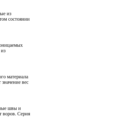
ные из
том состоянии
роницаемых
 из
ого материала
 значение вес
ные швы и
 воров. Серия