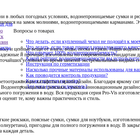
ции в любых погодных условиях, водонепроницаемые сумки и рю
щимися на замок молниями, водонепроницаемыми карманами. Э
и для
ю
Вопросы о товарах
ск
Что делать, если купленный чехол не подошёл к мое
азин
Что делать, если товар пришел ненадлежащего качес
такты
нику и ценные вещи от влаги, воды, песка и грязи. Наши водон
Что означает 100% водонепроницаемость?
надежные и прочные, изготовлены по современным стандартам д
Какой рейтинг воднепроницаемости вы используете
сточайших условиях во время занятий экстремальными видами сп
Инструкция по герметизации
Насколько прочные материалы использованы для в
Как проводится контроль продукции?
Какая гарантия на товар?
ветоотражающие катафоты и яркий дизайн. Благодаря яркому си
Для чего нужен силикагель?
ью. Водонепроницаемые рюкзаки, сумки с инновационным дизай
ного погружения в воду. Вся продукция серия Pro-Vis изготовле
 оценят те, кому важны практичность и стиль.
егкие рюкзаки, поясные сумки, сумки для ноутбуков, изготовлен
олиуретана), пригодны для полного погружения в воду. В закры
а каждая деталь.