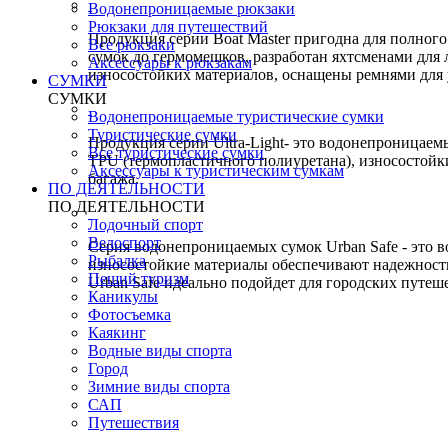
Водонепроницаемые рюкзаки
Рюкзаки для путешествий
Продукция серии Boat Master пригодна для полног
Все рюкзаки
сумок до гермомешков, разработан яхтсменами для 
Аксессуары к рюкзакам
износостойких материалов, оснащены ремнями для
СУМКИ
СУМКИ
Водонепроницаемые туристические сумки
Туристические сумки
Продукция серии Ultra-Light- это водонепроницае
Все туристические сумки
TPU (термопластичного полиуретана), износостойкие
Аксессуары к туристическим сумкам
багажа.
ПО ДЕЯТЕЛЬНОСТИ
ПО ДЕЯТЕЛЬНОСТИ
Лодочный спорт
Велоспорт
Серия водонепроницаемых сумок Urban Safe - это
Рыбалка
износостойкие материалы обеспечивают надежность
Пеший туризм
Urban Safe идеально подойдет для городских путеш
Каникулы
Фотосъемка
Каякинг
Водные виды спорта
Город
Зимние виды спорта
САП
Путешествия