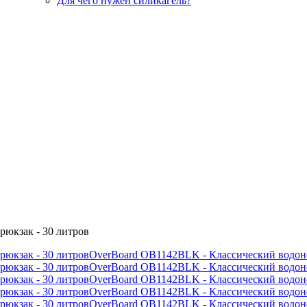
Для чего нужен силикагель?
OverBoard OB1142BLK - Классический водон
OverBoard OB1142BLK - Классический водон
OverBoard OB1142BLK - Классический водон
OverBoard OB1142BLK - Классический водон
OverBoard OB1142BLK - Классический водон