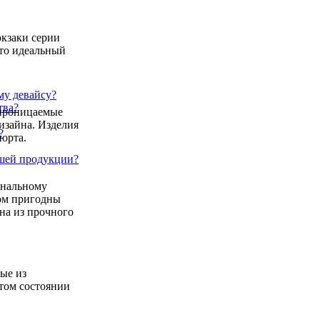
кзаки серии
то идеальный
му девайсу?
тва?
епроницаемые
изайна. Изделия
?
орта.
ашей продукции?
гнальному
ном пригодны
на из прочного
ные из
том состоянии