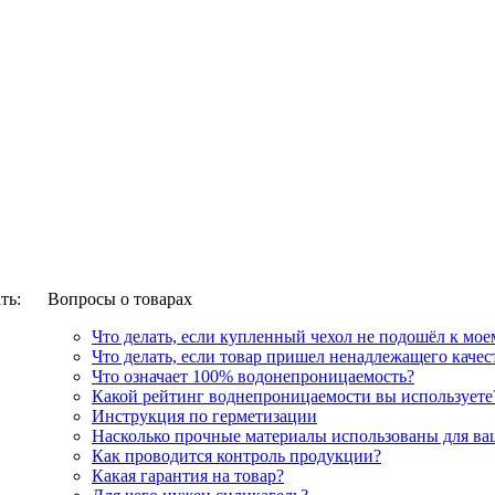
ть:
Вопросы о товарах
Что делать, если купленный чехол не подошёл к мое
Что делать, если товар пришел ненадлежащего качес
Что означает 100% водонепроницаемость?
Какой рейтинг воднепроницаемости вы используете
Инструкция по герметизации
Насколько прочные материалы использованы для в
Как проводится контроль продукции?
Какая гарантия на товар?