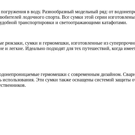
о погружения в воду. Разнообразный модельный ряд: от водонеп
любителей лодочного спорта. Все сумки этой серии изготовлены
 удобной транспортировки и светоотражающими катафотами.
мые рюкзаки, сумки и гермомешки, изготовленные из суперпрочн
 и легкие. Идеально подходят для тех путешествий, когда имеет
 водонепроницаемые гермомешки с современным дизайном. Свар
 использования. Эти сумки также оснащены системой защиты от
ественников.