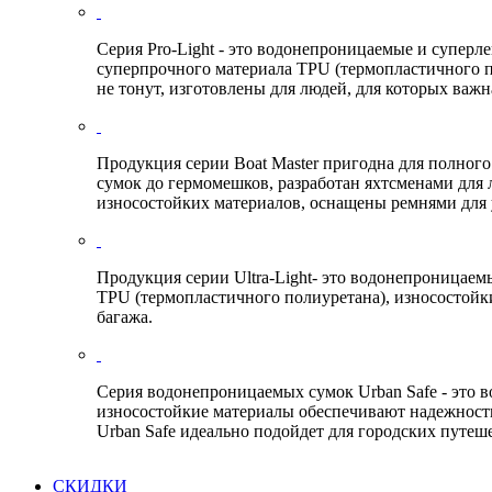
Серия Pro-Light - это водонепроницаемые и суперл
суперпрочного материала TPU (термопластичного п
не тонут, изготовлены для людей, для которых важн
Продукция серии Boat Master пригодна для полног
сумок до гермомешков, разработан яхтсменами для 
износостойких материалов, оснащены ремнями для
Продукция серии Ultra-Light- это водонепроницае
TPU (термопластичного полиуретана), износостойкие
багажа.
Серия водонепроницаемых сумок Urban Safe - это
износостойкие материалы обеспечивают надежность
Urban Safe идеально подойдет для городских путеш
СКИДКИ